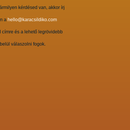
rmilyen kérdésed van, akkor írj
an a
hello@karacsildiko.com
 címre és a lehető legrövidebb
belül válaszolni fogok.