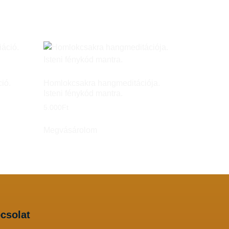
ió.
Homlokcsakra hangmeditációja.
Isteni fénykód mantra.
5.000
Ft
Megvásárolom
csolat