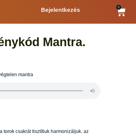
0
Bejelentkezés
Fénykód Mantra.
 végtelen mantra
torok csakrát tisztítiuk harmonizáljuk. az