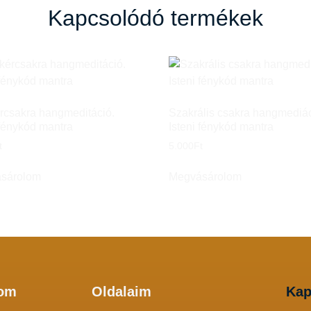
Kapcsolódó termékek
rcsakra hangmeditáció.
Szakrális csakra hangmediác
 fénykód mantra
Isteni fénykód mantra
t
5.000
Ft
sárolom
Megvásárolom
lom
Oldalaim
Kap