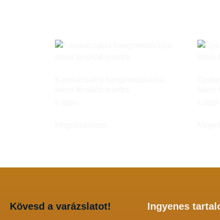
Koronacsakra hangmeditációja.
Gyöké
Isteni fénykód mantra.
Isteni
5.000
Ft
5.000
F
Megvásárolom
Megvá
Kövesd a varázslatot
!
Ingyenes tarta