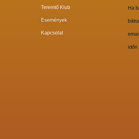
Teremtő Klub
Ha bá
Események
bátr
Kapcsolat
email
időn 