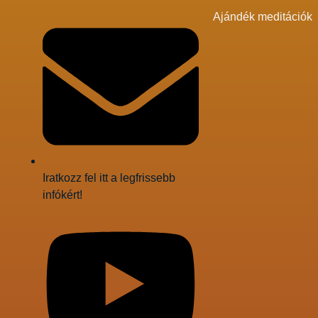
Ajándék meditációk
Iratkozz fel itt a legfrissebb
infókért!