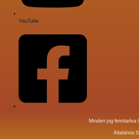
YouTube
Facebook
Minden jog fenntartva 
Általános S