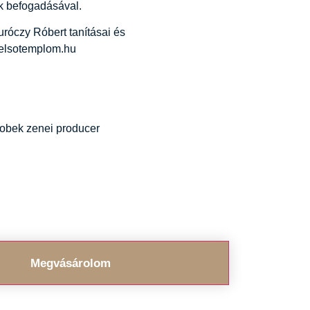
k befogadásával.
róczy Róbert tanításai és
belsotemplom.hu
obek zenei producer
Megvásárolom