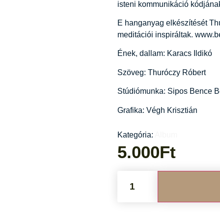
isteni kommunikáció kódjána
E hanganyag elkészítését Thu
meditációi inspiráltak. www.
Ének, dallam: Karacs Ildikó
Szöveg: Thuróczy Róbert
Stúdiómunka: Sipos Bence B
Grafika: Végh Krisztián
Kategória:
Album
5.000
Ft